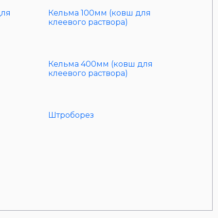
для
Кельма 100мм (ковш для
клеевого раствора)
я
Кельма 400мм (ковш для
клеевого раствора)
Штроборез