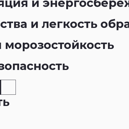
яция и энергосбере
ства и легкость обр
и морозостойкость
зопасность
ть