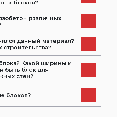
нных блоков?
газобетон различных
?
нялся данный материал?
х строительства?
блока? Какой ширины и
н быть блок для
жных стен?
е блоков?