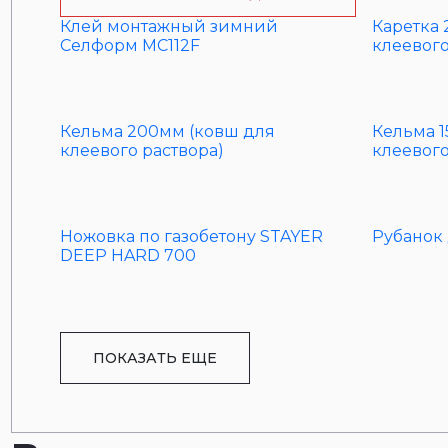
Клей монтажный зимний
Каретка 
Селформ MC112F
клеевого
Кельма 200мм (ковш для
Кельма 1
клеевого раствора)
клеевого
Ножовка по газобетону STAYER
Рубанок 
DEEP HARD 700
ПОКАЗАТЬ ЕЩЕ