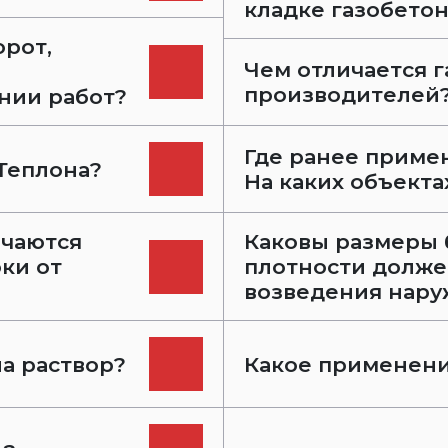
кладке газобето
орот,
Чем отличается 
производителей
нии работ?
Где ранее приме
Теплона?
На каких объекта
ичаются
Каковы размеры 
ки от
плотности долже
возведения нару
а раствор?
Какое применени