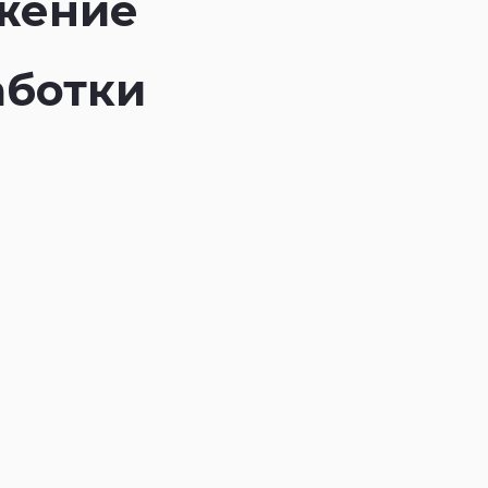
­жение
аботки