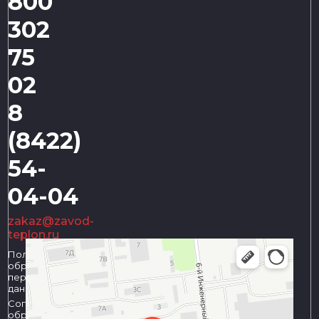
800
302
75
02
8
(8422)
54-
04-04
zakaz@zavod-
teplon.ru
Политика
обработки
персональных
данных
Согласие на
обработку