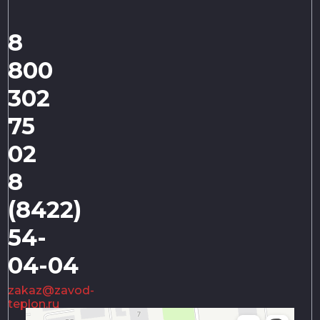
8
800
302
75
02
8
(8422)
54-
04-04
zakaz@zavod-
teplon.ru