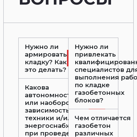
Нужно ли
Нужно ли
армировать
привлекать
кладку? Как
квалифицирован
это делать?
специалистов дл
выполнения раб
по кладке
Какова
газобетонных
автономность
блоков?
или наоборот,
зависимость от
техники и/или
Чем отличается
энергоснабжения
газобетон
при проведении
различных