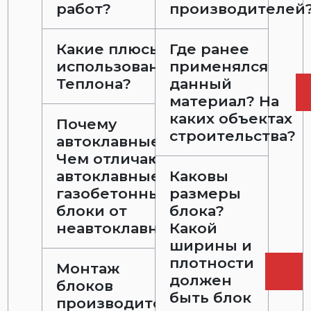
работ?
производителей
Какие плюсы в
Где ранее
использовании
применялся
Теплона?
данный
материал? На
каких объектах
Почему
строительства?
автоклавные?
Чем отличаются
автоклавные
Каковы
газобетонные
размеры
блоки от
блока?
неавтоклавных?
Какой
ширины и
плотности
Монтаж
должен
блоков
быть блок
производится