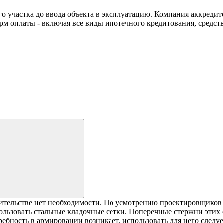
го участка до ввода объекта в эксплуатацию. Компания аккреди
м оплаты - включая все виды ипотечного кредитования, средства
ительстве нет необходимости. По усмотрению проектировщиков е
ользовать стальные кладочные сетки. Поперечные стержни этих
бность в армировании возникает, использовать для него следу