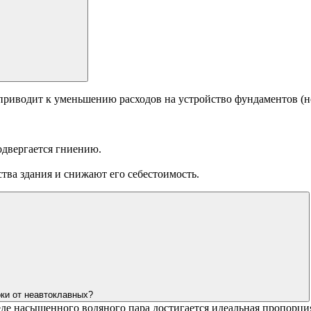
 приводит к уменьшению расходов на устройство фундаментов (н
подвергается гниению.
тва здания и снижают его себестоимость.
оки от неавтоклавных?
еде насыщенного водяного пара достигается идеальная пропорци