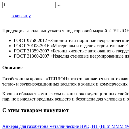
шт
в корзину
Продукция завода выпускается под торговой маркой «ТЕПЛОН
ГОСТ 9758-2012 «Заполнители пористые неорганические
ГОСТ 30108-2016 «Материалы и изделия строительные. 
ГОСТ 31359-2007 «Бетоны ячеистые автоклавного тверд
ГОСТ 31360-2007 «Изделия стеновые неармированные из я
Описание
Газобетонная крошка «ТЕПЛОН» изготавливается из автоклавно
тепло- и звукоизоляционных засыпок в жилых и коммерческих 
Крошка обладает комплексом важных эксплуатационных свойств:
пар, не выделяет вредных веществ и безопасна для человека и
С этим товаром покупают
Анкеры для газобетона металлические HPD, НT (Hilti) МММ (